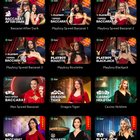
Baccarat After Dark
Playboy Speed Baccarat 1
Playboy Speed Baccarat 2
Playboy Speed Baccarat 3
Playboy Roulette
Playboy Blackjack
Max Speed Baccarat
Dragon Tiger
Casino Holdem