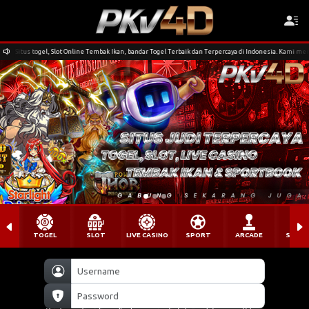
us togel, Slot Online Tembak Ikan, bandar Togel Terbaik dan Terpercaya di Indonesia. Kami menerima 
TOGEL
SLOT
LIVE CASINO
SPORT
ARCADE
SABU