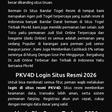
besar dibanding situs tiruan.
Bermain Di Situs Bandar Togel Resmi di tempat kami
merupakan Agen judi Togel terpercaya yang sudah resmi di
Indonesia banyak Bandar Darat bermain di Situs Togel
Terbaik Pkv4d. kami juga memiliki permainan lain selain Judi
Toto
yaitu permainan Judi
Slot Online
Terpercaya dan
livegame (dadu Online) ini semua adalah permainan yang
sedang Populer di karangan para permain judi seinor
maupun junior , Kami Juga Memberikan Cashback 5% setiap
seninnya di hitung Dengan lose Per Minggunya . Bergabung
Di Judi Online Terbesar dan Terbaik di Indonesia Yaitu
Bersama Pkv4d
PKV4D Login Situs Resmi 2026
Untuk bisa menikmati semua fitur, pemain wajib melakukan
login di situs resmi PKV4D
. Situs resmi memberikan
keamanan data, transaksi lebih aman, serta sistem
permainan fairplay. Registrasi akun pun cepat, cukup
dengan mengisi data dasar yang valid.