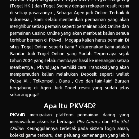
(Togel HK ) dan Togel Sydney dengan rekapan result resmi
di setiap pasarannya , Sebagai Agen judi Online Terbaik di
Indonesia , kami selalu memberikan permainan yang akan
menghibur setiap permain seperti permainan Slot Online dan
permainan Casino Online yang akan membuat kalian semua
terhibur bermain di Pkv4d . Megapa kalian harus bermain Di
situs Togel Online seperti kami ? dikarenakan kami adalah
Bandar Judi Togel Online yang Sudah Terpercaya sejak
tahun 2004 yang selalu membayar hasil ke menangan setiap
membernya , Pkv4d juga memiliki cara Transaksi yang akan
mempermudah kalian melakukan Deposit seperti wallet
Pulsa Xl , Telkomsel , Dana , Ovo dan lain-lain! Buruan
bergabung di Agen Judi Togel resmi yang sudah jelas
sekarang juga!!
Apa Itu PKV4D?
PKV4D
merupakan platform permainan daring yang
menawarkan akses ke berbagai
Pkv Games
dan
Pkv Slot
Online
. Keunggulannya terletak pada sistem login aman,
koleksi game terbaru, dan peluang kemenangan yang lebih