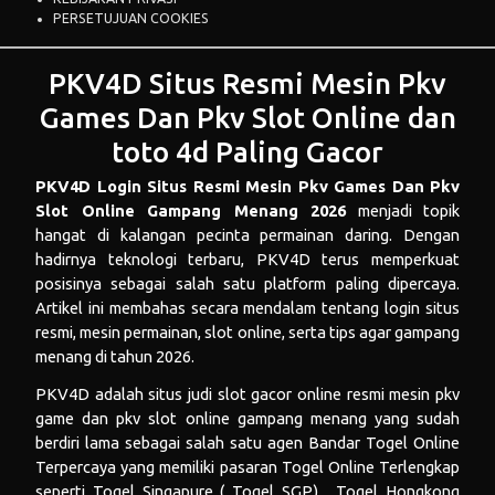
PERSETUJUAN COOKIES
PKV4D Situs Resmi Mesin Pkv
Games Dan Pkv Slot Online dan
toto 4d Paling Gacor
PKV4D
Login Situs Resmi Mesin Pkv Games Dan Pkv
Slot Online Gampang Menang 2026
menjadi topik
hangat di kalangan pecinta permainan daring. Dengan
hadirnya teknologi terbaru, PKV4D terus memperkuat
posisinya sebagai salah satu platform paling dipercaya.
Artikel ini membahas secara mendalam tentang login situs
resmi, mesin permainan, slot online, serta tips agar gampang
menang di tahun 2026.
PKV4D
adalah situs judi slot gacor online resmi mesin pkv
game dan pkv slot online gampang menang yang sudah
berdiri lama sebagai salah satu agen Bandar Togel Online
Terpercaya yang memiliki pasaran Togel Online Terlengkap
seperti Togel Singapure ( Togel SGP) , Togel Hongkong