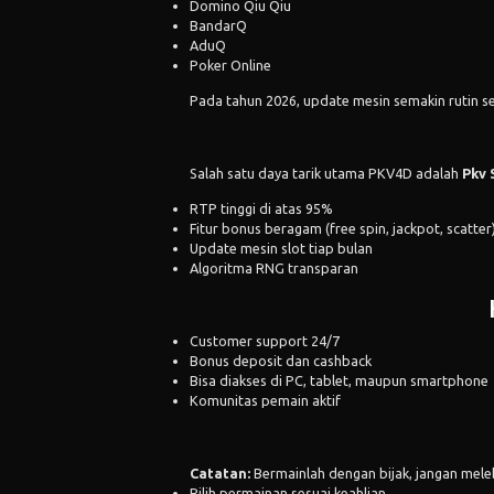
Domino Qiu Qiu
BandarQ
AduQ
Poker Online
Pada tahun 2026, update mesin semakin rutin s
Red Dragon Ways
Wi
Salah satu daya tarik utama PKV4D adalah
Pkv 
RTP tinggi di atas 95%
Fitur bonus beragam (free spin, jackpot, scatter
Update mesin slot tiap bulan
Algoritma RNG transparan
Customer support 24/7
Bonus deposit dan cashback
Bisa diakses di PC, tablet, maupun smartphone
Komunitas pemain aktif
Lucky Punch
Li
Megaways
Me
Catatan:
Bermainlah dengan bijak, jangan meleb
Pilih permainan sesuai keahlian