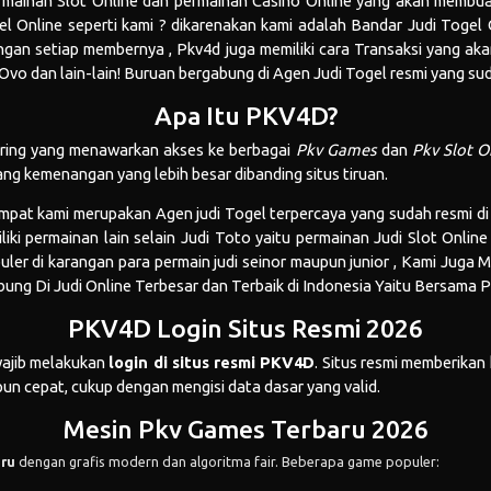
rmainan Slot Online dan permainan Casino Online yang akan membuat
el Online seperti kami ? dikarenakan kami adalah Bandar Judi Togel
ngan setiap membernya , Pkv4d juga memiliki cara Transaksi yang a
, Ovo dan lain-lain! Buruan bergabung di Agen Judi Togel resmi yang sud
Apa Itu PKV4D?
ring yang menawarkan akses ke berbagai
Pkv Games
dan
Pkv Slot O
n of Afrodita
Caucasian Wolf
Snow Gian
ang kemenangan yang lebih besar dibanding situs tiruan.
empat kami merupakan Agen judi Togel terpercaya yang sudah resmi di
iki permainan lain selain Judi
Toto
yaitu permainan Judi
Slot Online
er di karangan para permain judi seinor maupun junior , Kami Juga 
ung Di Judi Online Terbesar dan Terbaik di Indonesia Yaitu Bersama 
PKV4D Login Situs Resmi 2026
wajib melakukan
login di situs resmi PKV4D
. Situs resmi memberikan
 pun cepat, cukup dengan mengisi data dasar yang valid.
razil Farm
Troyan Gems
Anubis Obe
Mesin Pkv Games Terbaru 2026
ru
dengan grafis modern dan algoritma fair. Beberapa game populer: