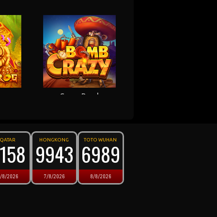
og
Crazy Bomb
QATAR
HONGKONG
TOTO WUHAN
158
9943
6989
/8/2026
7/8/2026
8/8/2026
nk
Good Luck - Casino
Fortunate