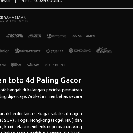
RIVASI
|
PERSETUJUAN COOKIES
ckpot
Western Zombie
n toto 4d Paling Gacor
pik hangat di kalangan pecinta permainan
ing dipercaya. Artikel ini membahas secara
ty
Chinese Express
udah berdiri lama sebagai salah satu agen
gel SGP) , Togel Hongkong (Togel HK ) dan
ia , kami selalu memberikan permainan yang