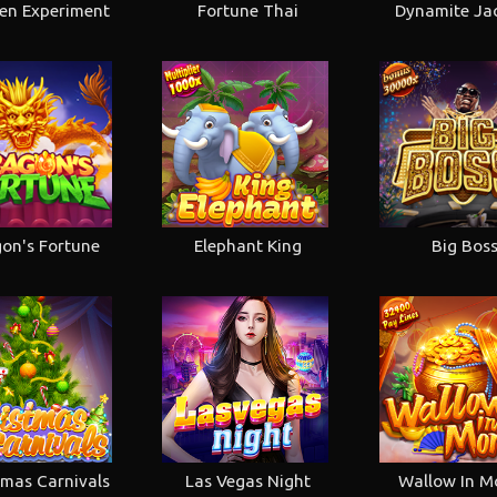
en Experiment
Fortune Thai
Dynamite Ja
on's Fortune
Elephant King
Big Bos
tmas Carnivals
Las Vegas Night
Wallow In M