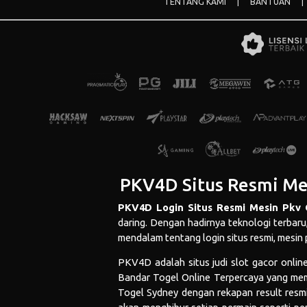
TENTANG KAMI
|
BANTUAN
|
Journey To The West
Go
PKV4D Situs Resmi Mes
PKV4D
Login Situs Resmi Mesin Pkv
daring. Dengan hadirnya teknologi terbaru
mendalam tentang login situs resmi, mesin 
Forest Treasures
Boo
PKV4D
adalah situs judi slot gacor onli
Bandar Togel Online Terpercaya yang memi
Togel Sydney dengan rekapan result resmi 