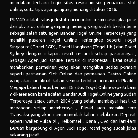
mendalam tentang login situs resmi, mesin permainan, slot
online, serta tips agar gampang menang di tahun 2026.
PKV4D
adalah situs judi slot gacor online resmi mesin pkv game
dan pkv slot online gampang menang yang sudah berdiri lama
sebagai salah satu agen Bandar Togel Online Terpercaya yang
memiliki pasaran Togel Online Terlengkap seperti Togel
Singapure ( Togel SGP) , Togel Hongkong (Togel HK ) dan Togel
Sydney dengan rekapan result resmi di setiap pasarannya ,
Sebagai Agen judi Online Terbaik di Indonesia , kami selalu
memberikan permainan yang akan menghibur setiap permain
seperti permainan Slot Online dan permainan Casino Online
yang akan membuat kalian semua terhibur bermain di Pkv4d .
Megapa kalian harus bermain Di situs Togel Online seperti kami
? dikarenakan kami adalah Bandar Judi Togel Online yang Sudah
Terpercaya sejak tahun 2004 yang selalu membayar hasil ke
menangan setiap membernya , Pkv4d juga memiliki cara
Transaksi yang akan mempermudah kalian melakukan Deposit
seperti wallet Pulsa Xl , Telkomsel , Dana , Ovo dan lain-lain!
Buruan bergabung di Agen Judi Togel resmi yang sudah jelas
sekarang juga!!