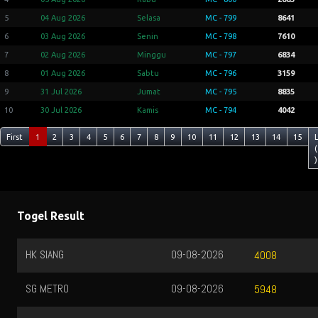
5
04 Aug 2026
Selasa
MC - 799
8641
6
03 Aug 2026
Senin
MC - 798
7610
7
02 Aug 2026
Minggu
MC - 797
6834
8
01 Aug 2026
Sabtu
MC - 796
3159
9
31 Jul 2026
Jumat
MC - 795
8835
10
30 Jul 2026
Kamis
MC - 794
4042
First
1
2
3
4
5
6
7
8
9
10
11
12
13
14
15
(
)
Togel Result
HK SIANG
09-08-2026
4008
SG METRO
09-08-2026
5948