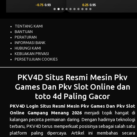
0.25
0.95
-0.25
0.95
TENTANG KAMI
BANTUAN
PERATURAN
INFORMASI BANK
HUBUNGI KAMI
KEBIJAKAN PRIVASI
PERSETUJUAN COOKIES
PKV4D Situs Resmi Mesin Pkv
Games Dan Pkv Slot Online dan
toto 4d Paling Gacor
PKV4D
Login Situs Resmi Mesin Pkv Games Dan Pkv Slot
Online Gampang Menang 2026
menjadi topik hangat di
kalangan pecinta permainan daring. Dengan hadirnya teknologi
terbaru, PKV4D terus memperkuat posisinya sebagai salah satu
platform paling dipercaya. Artikel ini membahas secara