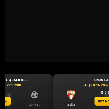
SPAIN LA LIGA
August 16, 2026 — 02:30 WIB
0 : 0
Previous
Ne
BET NOW
Sevilla
Rayo Vallecano