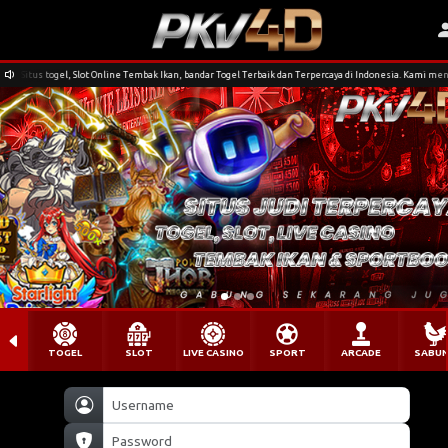
tus togel, Slot Online Tembak Ikan, bandar Togel Terbaik dan Terpercaya di Indonesia. Kami menerima
TOGEL
SLOT
LIVE CASINO
SPORT
ARCADE
SABU