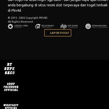
anda bergabung di situs resmi slot terpecaya dan togel terbaik
di Pkv4d.
© 2015 - 2026 Copyright PKV4D.
All Rights Reserved.
LAPOR PUSAT