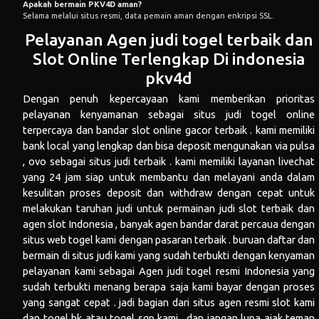
Apakah bermain PKV4D aman?
Selama melalui situs resmi, data pemain aman dengan enkripsi SSL.
Pelayanan Agen judi togel terbaik dan
Slot Online Terlengkap Di indonesia
pkv4d
Dengan penuh kepercayaan kami memberikan prioritas
pelayanan kenyamanan sebagai situs judi togel online
terpercaya dan bandar slot online gacor terbaik . kami memiliki
bank local yang lengkap dan bisa deposit mengunakan via pulsa
, ovo sebagai situs judi terbaik . kami memiliki layanan livechat
yang 24 jam siap untuk membantu dan melayani anda dalam
kesulitan proses deposit dan withdraw dengan cepat untuk
melakukan taruhan judi untuk permainan judi slot terbaik dan
agen slot Indonesia , banyak agen bandar darat percaua dengan
situs web togel kami dengan pasaran terbaik . buruan daftar dan
bermain di situs judi kami yang sudah terbukti dengan kenyaman
pelayanan kami sebagai Agen judi togel resmi Indonesia yang
sudah terbukti menang berapa saja kami bayar dengan proses
yang sangat cepat . jadi bagian dari situs agen resmi slot kami
dan
togel hk
atau
togel sgp
kami . dan jangan lupa ajak teman