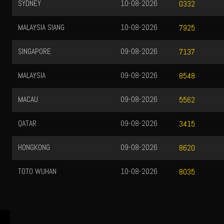
SYDNEY
10-08-2026
0332
MALAYSIA SIANG
10-08-2026
7925
SINGAPORE
09-08-2026
7137
MALAYSIA
09-08-2026
8548
MACAU
09-08-2026
5562
QATAR
09-08-2026
3415
HONGKONG
09-08-2026
8620
TOTO WUHAN
10-08-2026
8035