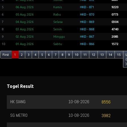
5
06 Aug 2026
Kamis
HKD - 871
9220
6
05 Aug 2026
Rabu
HKD - 870
0773
7
04 Aug 2026
Selasa
HKD - 869
0304
8
03 Aug 2026
Senin
HKD - 868
4740
9
02 Aug 2026
Minggu
HKD - 867
2085
10
01 Aug 2026
Sabtu
HKD - 866
1572
First
1
2
3
4
5
6
7
8
9
10
11
12
13
14
15
(
)
Togel Result
HK SIANG
10-08-2026
8556
SG METRO
10-08-2026
3982