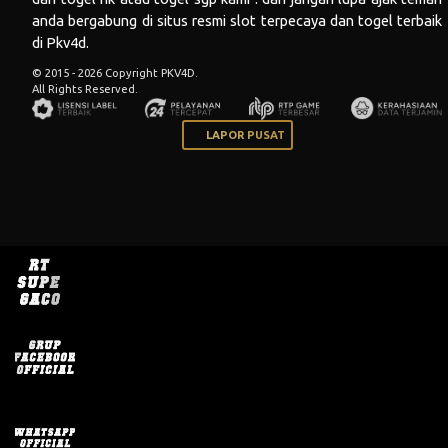
anda bergabung di situs resmi slot terpecaya dan togel terbaik
di Pkv4d.
© 2015 - 2026 Copyright PKV4D.
All Rights Reserved.
LAPOR PUSAT