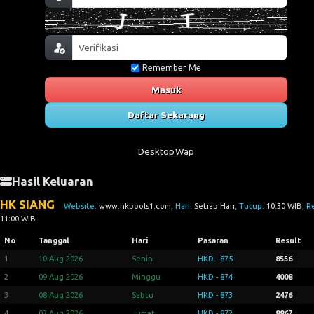
Remember Me
Masuk
Daftar Sekarang
Desktop
Wap
Hasil Keluaran
HK SIANG
Website:
www.hkpools1.com
, Hari:
Setiap Hari
, Tutup:
10:30 WIB
, R
11:00 WIB
No
Tanggal
Hari
Pasaran
Result
1
10 Aug 2026
Senin
HKD - 875
8556
2
09 Aug 2026
Minggu
HKD - 874
4008
3
08 Aug 2026
Sabtu
HKD - 873
2476
4
07 Aug 2026
Jumat
HKD - 872
8867