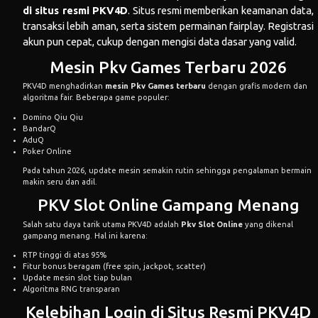
di situs resmi PKV4D
. Situs resmi memberikan keamanan data,
transaksi lebih aman, serta sistem permainan fairplay. Registrasi
akun pun cepat, cukup dengan mengisi data dasar yang valid.
Mesin Pkv Games Terbaru 2026
PKV4D menghadirkan
mesin Pkv Games terbaru
dengan grafis modern dan
algoritma fair. Beberapa game populer:
Domino Qiu Qiu
BandarQ
AduQ
Poker Online
Pada tahun 2026, update mesin semakin rutin sehingga pengalaman bermain
makin seru dan adil.
PKV Slot Online Gampang Menang
Salah satu daya tarik utama PKV4D adalah
Pkv Slot Online
yang dikenal
gampang menang. Hal ini karena:
RTP tinggi di atas 95%
Fitur bonus beragam (free spin, jackpot, scatter)
Update mesin slot tiap bulan
Algoritma RNG transparan
Kelebihan Login di Situs Resmi PKV4D