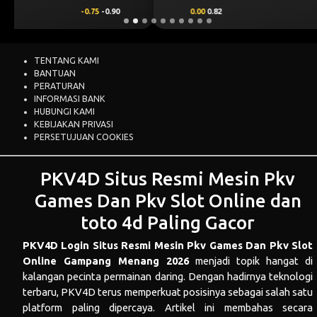
0.00
0.82
0.00
-0.94
TENTANG KAMI
BANTUAN
PERATURAN
INFORMASI BANK
HUBUNGI KAMI
KEBIJAKAN PRIVASI
PERSETUJUAN COOKIES
PKV4D Situs Resmi Mesin Pkv
Games Dan Pkv Slot Online dan
toto 4d Paling Gacor
PKV4D
Login Situs Resmi Mesin Pkv Games Dan Pkv Slot
Online Gampang Menang 2026
menjadi topik hangat di
kalangan pecinta permainan daring. Dengan hadirnya teknologi
terbaru, PKV4D terus memperkuat posisinya sebagai salah satu
platform paling dipercaya. Artikel ini membahas secara