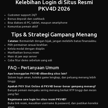
Kelebihan Login di Situs Resmi
PKV4D 2026
Customer support 24/7
Bonus deposit dan cashback
Bisa diakses di PC, tablet, maupun smartphone
Komunitas pemain aktif
Tips & Strategi Gampang Menang
Catatan:
Bermainlah dengan bijak, jangan melebihi batas finansialmu.
Pilih permainan sesuai keahlian
Kelola modal dengan disiplin
Manfaatkan bonus resmi
Main di jam sepi server
Coba fitur demo sebelum uang asli
FAQ – Pertanyaan Umum
Apa keunggulan PKV4D dibanding situs lain?
Sistem login aman, koleksi game lengkap, dan peluang menang lebih
tinggi.
Apakah PKV Slot Online di PKV4D benar-benar gampang menang?
Banyak pemain mengaku sering menang berkat RTP tinggi dan mesin
yang fair.
Bagaimana cara login ke situs resmi PKV4D?
Buka link resmi, masukkan username & password, dan pastikan koneksi
aman.