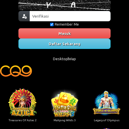
Remember Me
Masuk
Daftar Sekarang
Desktop
Wap
Treasures Of Aztec 2
Mahjong Wilds 3
Legacy of Olympus