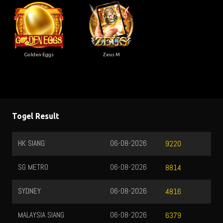
Golden Eggs
Zeus M
Togel Result
HK SIANG
06-08-2026
9220
SG METRO
06-08-2026
8814
SYDNEY
06-08-2026
4816
MALAYSIA SIANG
06-08-2026
6379