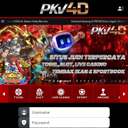
Hoky Bossku.
Selamat datang di PKV4D Situs togel, Slot Online Tembak Ikan, bandar T
TOGEL
SLOT
LIVE CASINO
SPORT
ARCADE
SABU