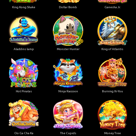
King Kong Shake
Dollar Bomb
Ganesha Jr.
Aladdins lamp
Monster Hunter
King of Atlantis
Hot Pinatas
Ninja Raccoon
Burning Xi-You
Oo Ga Cha Ka
The Cupids
Money Tree