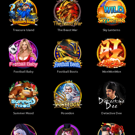
Treasure Island
The Beast War
Sky Lanterns
Football Baby
Football Boots
WonWonWon
Summer Mood
Poseidon
Detective Dee