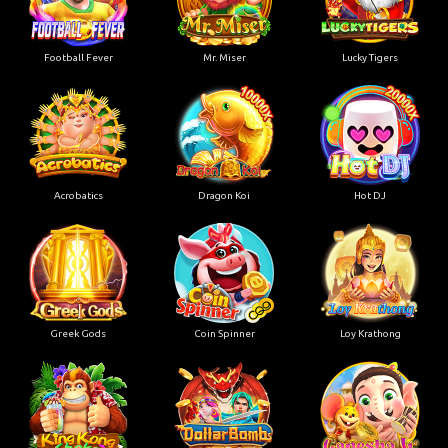
Football Fever
Mr. Miser
Lucky Tigers
Acrobatics
Dragon Koi
Hot DJ
Greek Gods
Coin Spinner
Loy Krathong