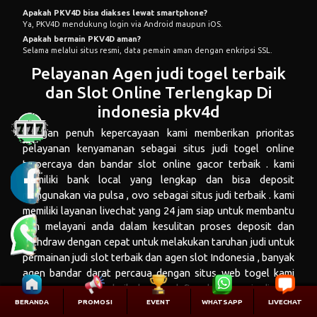
Apakah PKV4D bisa diakses lewat smartphone?
Ya, PKV4D mendukung login via Android maupun iOS.
Apakah bermain PKV4D aman?
Selama melalui situs resmi, data pemain aman dengan enkripsi SSL.
Pelayanan Agen judi togel terbaik
dan Slot Online Terlengkap Di
indonesia pkv4d
Dengan penuh kepercayaan kami memberikan prioritas
pelayanan kenyamanan sebagai situs judi togel online
terpercaya dan bandar slot online gacor terbaik . kami
memiliki bank local yang lengkap dan bisa deposit
mengunakan via pulsa , ovo sebagai situs judi terbaik . kami
memiliki layanan livechat yang 24 jam siap untuk membantu
dan melayani anda dalam kesulitan proses deposit dan
withdraw dengan cepat untuk melakukan taruhan judi untuk
permainan judi slot terbaik dan agen slot Indonesia , banyak
agen bandar darat percaua dengan situs web togel kami
dengan pasaran terbaik . buruan daftar dan bermain di situs
judi kami yang sudah terbukti dengan kenyaman pelayanan
BERANDA
PROMOSI
EVENT
WHATSAPP
LIVECHAT