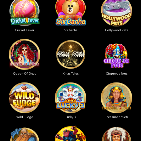
Cricket Fever
Six Gacha
Hollywood Pets
Queen Of Dead
Xmas Tales
Cirque de fous
Wild Fudge
Lucky 3
Treasure of Seti