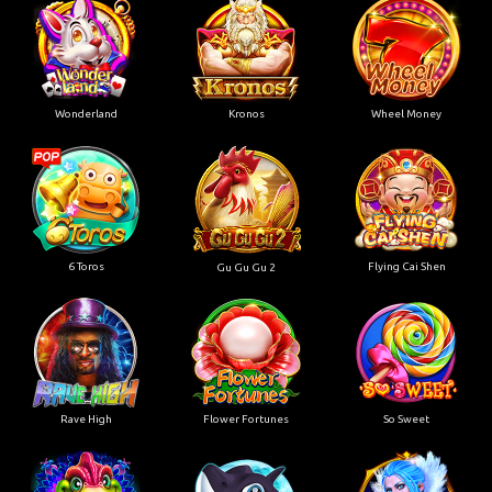
Wonderland
Kronos
Wheel Money
6 Toros
Flying Cai Shen
Gu Gu Gu 2
Rave High
Flower Fortunes
So Sweet