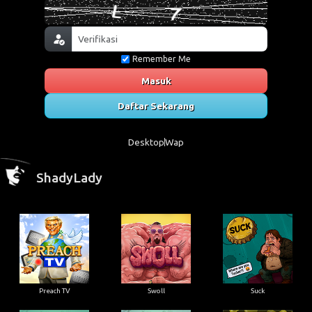
Remember Me
Masuk
Daftar Sekarang
Desktop
Wap
ShadyLady
Preach TV
Swoll
Suck