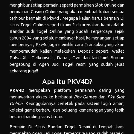
menghibur setiap permain seperti permainan Slot Online dan
permainan Casino Online yang akan membuat kalian semua
terhibur bermain di Pkv4d . Megapa kalian harus bermain Di
situs Togel Online seperti kami ? dikarenakan kami adalah
Bandar Judi Togel Online yang Sudah Terpercaya sejak
tahun 2004 yang selalu membayar hasil ke menangan setiap
membernya , Pkv4d juga memiliki cara Transaksi yang akan
mempermudah kalian melakukan Deposit seperti wallet
Pulsa Xl , Telkomsel , Dana , Ovo dan lain-lain! Buruan
bergabung di Agen Judi Togel resmi yang sudah jelas
sekarang juga!!
Apa Itu PKV4D?
PKV4D
merupakan platform permainan daring yang
menawarkan akses ke berbagai
Pkv Games
dan
Pkv Slot
Online
. Keunggulannya terletak pada sistem login aman,
koleksi game terbaru, dan peluang kemenangan yang lebih
besar dibanding situs tiruan.
Bermain Di Situs Bandar Togel Resmi di tempat kami
merupakan Agen judi Togel terpercaya yang sudah resmi di