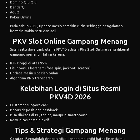
Domino Qiu Qiu
BandarQ
AduQ
Poker Online
Pada tahun 2026, update mesin semakin rutin sehingga pengalaman
bermain makin seru dan adil.
PKV Slot Online Gampang Menang
Salah satu daya tarik utama PKV4D adalah
Pkv Slot Online
yang dikenal
gampang menang. Hal ini karena:
RTP tinggi di atas 95%
Fitur bonus beragam (free spin, jackpot, scatter)
Update mesin slot tiap bulan
Algoritma RNG transparan
Kelebihan Login di Situs Resmi
PKV4D 2026
Customer support 24/7
Bonus deposit dan cashback
Bisa diakses di PC, tablet, maupun smartphone
Komunitas pemain aktif
Tips & Strategi Gampang Menang
Catatan:
Bermainlah dengan bijak, jangan melebihi batas finansialmu.