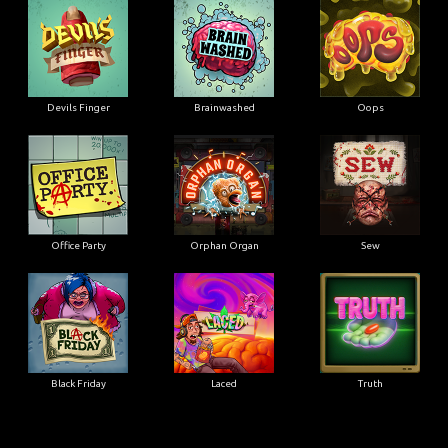
Devils Finger
Brainwashed
Oops
Office Party
Orphan Organ
Sew
Black Friday
Laced
Truth